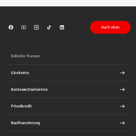
Nach oben
Sparkasse auf Facebook
Sparkasse auf Youtube
Sparkasse auf Instagram
Sparkasse auf TikTok
Sparkasse auf LinkedIn
Beliebte Themen
Girokonto
Kontowechselservice
Privatkredit
Baufinanzierung