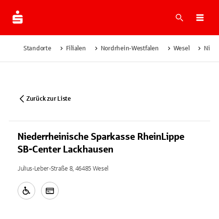
Suche
Navi
Standorte
Filialen
Nordrhein-Westfalen
Wesel
Nied
Zurück zur Liste
Niederrheinische Sparkasse RheinLippe
SB-Center Lackhausen
Julius-Leber-Straße 8, 46485 Wesel