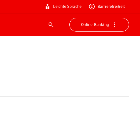
Leichte Sprache
Barrierefreiheit
Online-Banking
Suche