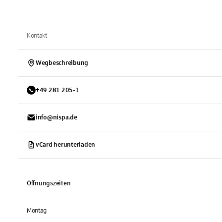
Kontakt
Wegbeschreibung
+
49
281
205-1
info@nispa.de
vCard herunterladen
Öffnungszeiten
Montag