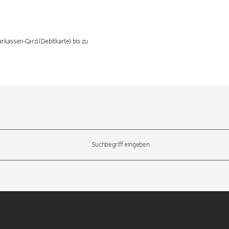
rkassen-Card (Debitkarte) bis zu
l-Tasten, um durch die Vorschläge zu navigieren und die Eingabetas