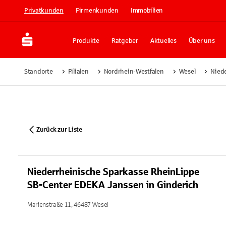
Privatkunden
Firmenkunden
Immobilien
Produkte
Ratgeber
Aktuelles
Über uns
Standorte
Filialen
Nordrhein-Westfalen
Wesel
Niede
Zurück zur Liste
Niederrheinische Sparkasse RheinLippe
SB-Center EDEKA Janssen in Ginderich
Marienstraße 11, 46487 Wesel