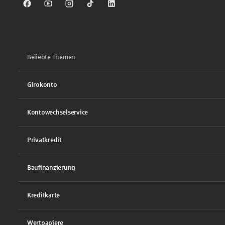
Sparkasse auf Facebook
Sparkasse auf Youtube
Sparkasse auf Instagram
Sparkasse auf TikTok
Sparkasse auf LinkedIn
Beliebte Themen
Girokonto
Kontowechselservice
Privatkredit
Baufinanzierung
Kreditkarte
Wertpapiere