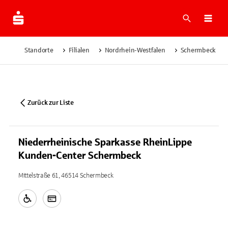
Suche
Navi
Standorte
Filialen
Nordrhein-Westfalen
Schermbeck
Zurück zur Liste
Niederrheinische Sparkasse RheinLippe
Kunden-Center Schermbeck
Mittelstraße 61, 46514 Schermbeck