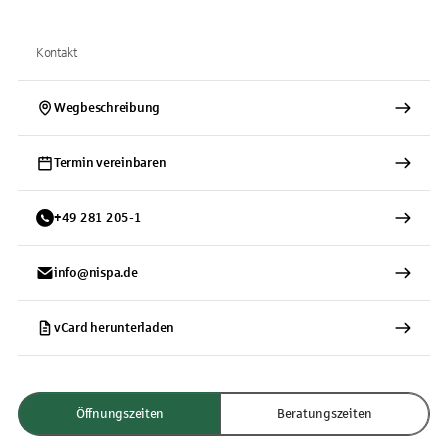
Kontakt
Wegbeschreibung
Termin vereinbaren
+
49
281
205-1
info@nispa.de
vCard herunterladen
Öffnungszeiten
Beratungszeiten