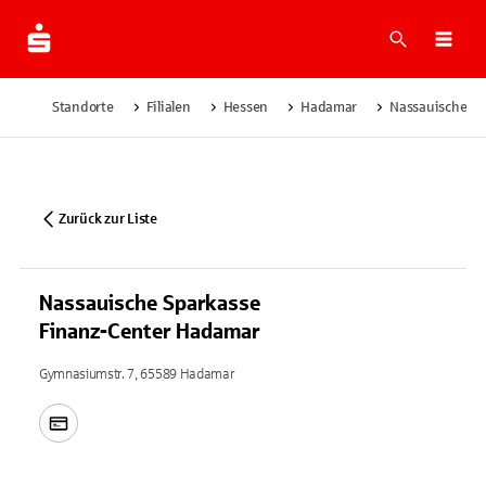
Suche
Navi
Standorte
Filialen
Hessen
Hadamar
Nassauische Sp
Zurück zur Liste
Nassauische Sparkasse
Finanz-Center Hadamar
Gymnasiumstr. 7, 65589 Hadamar