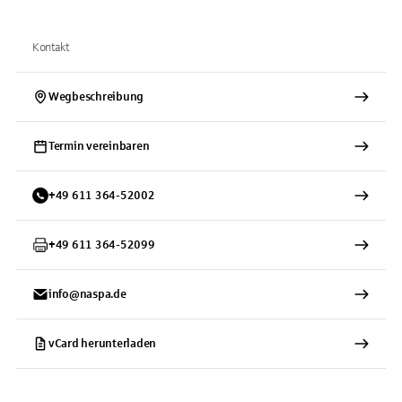
Kontakt
Wegbeschreibung
Termin vereinbaren
+
49
611
364-52002
+
49
611
364-52099
info@naspa.de
vCard herunterladen