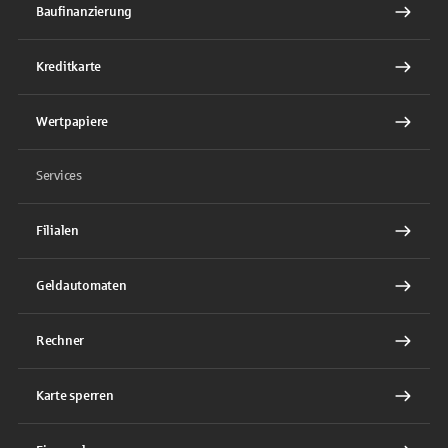
Baufinanzierung
Kreditkarte
Wertpapiere
Services
Filialen
Geldautomaten
Rechner
Karte sperren