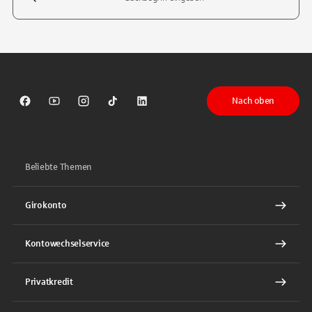
Tippen Sie, um nach Themen zu suchen. Verwenden Sie die Pfeil-T
Nach oben
Sparkasse auf Facebook
Sparkasse auf Youtube
Sparkasse auf Instagram
Sparkasse auf TikTok
Sparkasse auf LinkedIn
Beliebte Themen
Girokonto
Kontowechselservice
Privatkredit