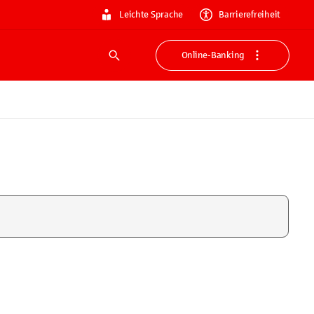
Leichte Sprache
Barrierefreiheit
Online-Banking
Suche