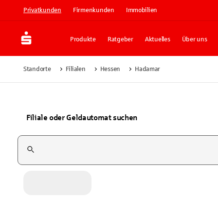
Privatkunden
Firmenkunden
Immobilien
Produkte
Ratgeber
Aktuelles
Über uns
Standorte
Filialen
Hessen
Hadamar
Filiale oder Geldautomat suchen
Suchfeld