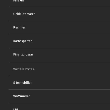
Filialen
Geldautomaten
Rechner
Karte sperren
Finanzglossar
Weitere Portale
S-Immobilien
WirWunder
LBS