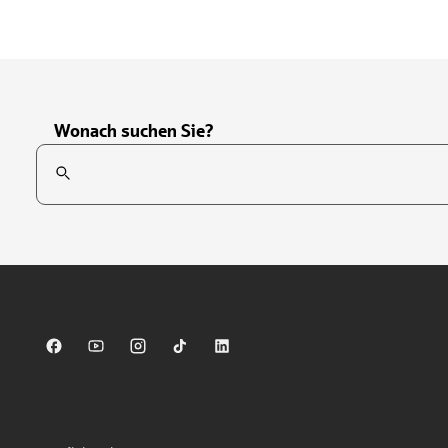
Wonach suchen Sie?
Suchfeld
Tippen Sie, um nach Themen zu suchen. Verwenden Sie die Pfei
Sparkasse auf Facebook
Sparkasse auf Youtube
Sparkasse auf Instagram
Sparkasse auf TikTok
Sparkasse auf LinkedIn