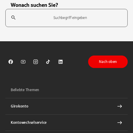
Wonach suchen Sie?
Suchfeld
Tippen Sie, um nach Themen zu suchen. Verwenden Sie die Pfeil-T
Nach oben
Sparkasse auf Facebook
Sparkasse auf Youtube
Sparkasse auf Instagram
Sparkasse auf TikTok
Sparkasse auf LinkedIn
Beliebte Themen
Girokonto
Kontowechselservice