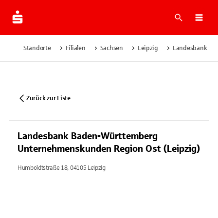
Suche
Navi
Standorte
Filialen
Sachsen
Leipzig
Landesbank Bad
Zurück zur Liste
Landesbank Baden-Württemberg
Unternehmenskunden Region Ost (Leipzig)
Humboldtstraße 18, 04105 Leipzig