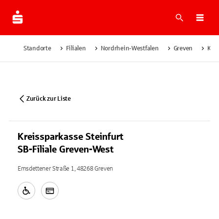
Suche
Navi
Standorte
Filialen
Nordrhein-Westfalen
Greven
Krei
Zurück zur Liste
Kreissparkasse Steinfurt
SB-Filiale Greven-West
Emsdettener Straße 1, 48268 Greven