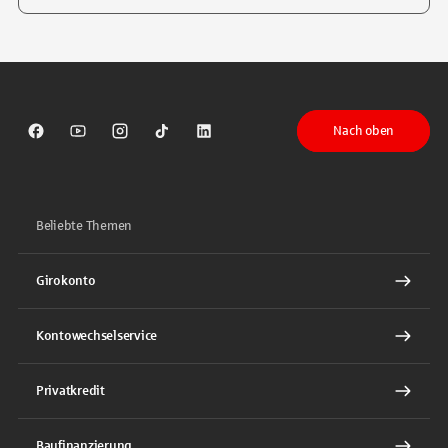
Tippen Sie, um nach Themen zu suchen. Verwenden Sie die Pfeil-T
Nach oben
Sparkasse auf Facebook
Sparkasse auf Youtube
Sparkasse auf Instagram
Sparkasse auf TikTok
Sparkasse auf LinkedIn
Beliebte Themen
Girokonto
Kontowechselservice
Privatkredit
Baufinanzierung