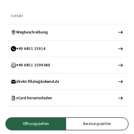
Kontakt
Wegbeschreibung
+
49
6851
15914
+
49
6851
1599380
direkt-filiale@kskwnd.de
vCard herunterladen
Öffnungszeiten
Beratungszeiten