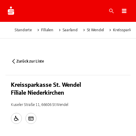
Suche
Navi
Standorte
Filialen
Saarland
St Wendel
Kreissparkass
Zurück zur Liste
Kreissparkasse St. Wendel
Filiale Niederkirchen
Kuseler Straße 11, 66606 St Wendel