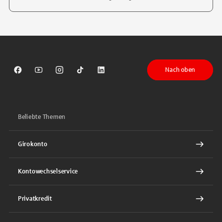
Tippen Sie, um nach Themen zu suchen. Verwenden Sie die Pfeil-T
Nach oben
Sparkasse auf Facebook
Sparkasse auf Youtube
Sparkasse auf Instagram
Sparkasse auf TikTok
Sparkasse auf LinkedIn
Beliebte Themen
Girokonto
Kontowechselservice
Privatkredit