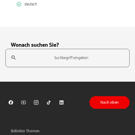
deutsch
Wonach suchen Sie?
Suchfeld
Tippen Sie, um nach Themen zu suchen. Verwenden Sie die Pfeil-T
Nach oben
Sparkasse auf Facebook
Sparkasse auf Youtube
Sparkasse auf Instagram
Sparkasse auf TikTok
Sparkasse auf LinkedIn
Beliebte Themen