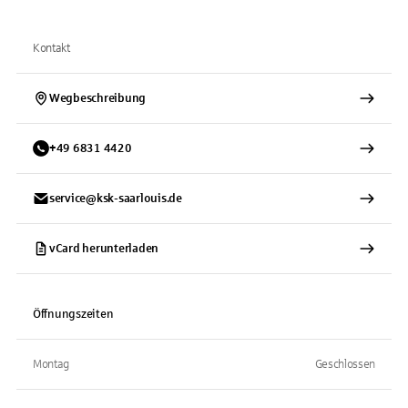
Kontakt
Wegbeschreibung
+
49
6831
4420
service@ksk-saarlouis.de
vCard herunterladen
Öffnungszeiten
Montag
Geschlossen