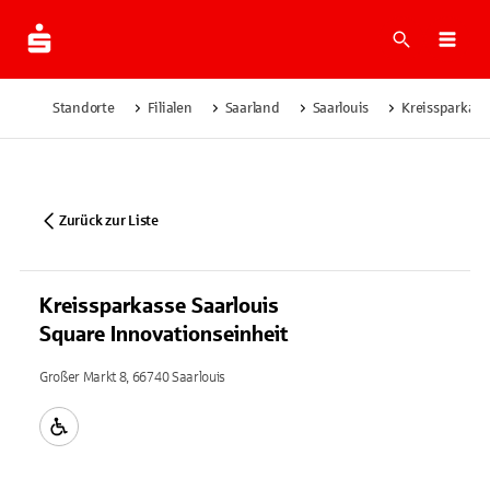
Suche
Navi
Standorte
Filialen
Saarland
Saarlouis
Kreissparkass
Zurück zur Liste
Kreissparkasse Saarlouis
Square Innovationseinheit
Großer Markt 8, 66740 Saarlouis