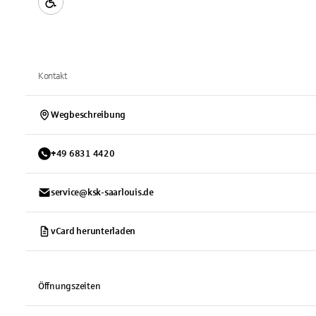
Kontakt
Wegbeschreibung
+
49
6831
4420
service@ksk-saarlouis.de
vCard herunterladen
Öffnungszeiten