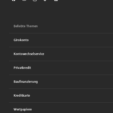
Sparkasse auf Facebook
Sparkasse auf Youtube
Sparkasse auf Instagram
Sparkasse auf TikTok
Sparkasse auf LinkedIn
Beliebte Themen
Girokonto
Kontowechselservice
Privatkredit
Baufinanzierung
Kreditkarte
Wertpapiere