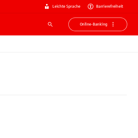
Leichte Sprache
Barrierefreiheit
Online-Banking
Suche