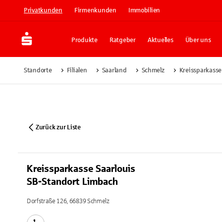
Privatkunden
Firmenkunden
Immobilien
Produkte
Ratgeber
Aktuelles
Über uns
Standorte
Filialen
Saarland
Schmelz
Kreissparkasse
Zurück zur Liste
Kreissparkasse Saarlouis
SB-Standort Limbach
Dorfstraße 126, 66839 Schmelz