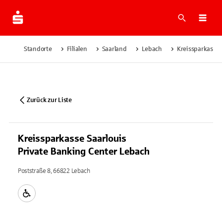
Suche
Navi
Standorte
Filialen
Saarland
Lebach
Kreissparkasse 
Zurück zur Liste
Kreissparkasse Saarlouis
Private Banking Center Lebach
Poststraße 8, 66822 Lebach