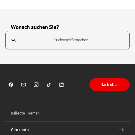
Wonach suchen Sie?
Suchfeld
Tippen Sie, um nach Themen zu suchen. Verwenden Sie die Pfeil-T
Nach oben
Sparkasse auf Facebook
Sparkasse auf Youtube
Sparkasse auf Instagram
Sparkasse auf TikTok
Sparkasse auf LinkedIn
Beliebte Themen
Girokonto