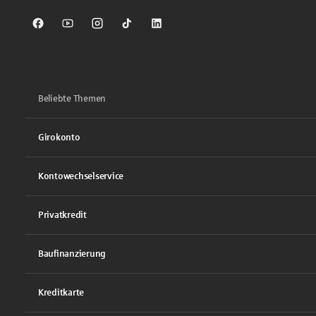
Sparkasse auf Facebook
Sparkasse auf Youtube
Sparkasse auf Instagram
Sparkasse auf TikTok
Sparkasse auf LinkedIn
Beliebte Themen
Girokonto
Kontowechselservice
Privatkredit
Baufinanzierung
Kreditkarte