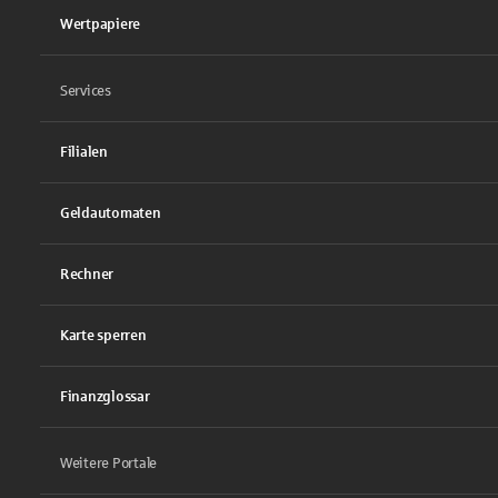
Wertpapiere
Services
Filialen
Geldautomaten
Rechner
Karte sperren
Finanzglossar
Weitere Portale