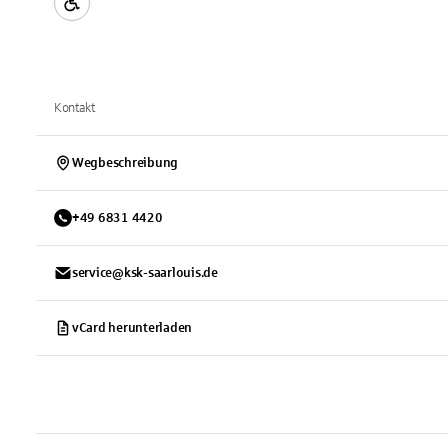
Kontakt
Wegbeschreibung
+
49
6831
4420
service@ksk-saarlouis.de
vCard herunterladen