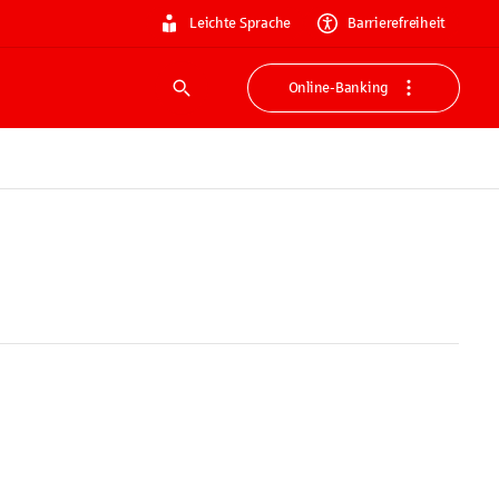
Leichte Sprache
Barrierefreiheit
Online-Banking
Suche