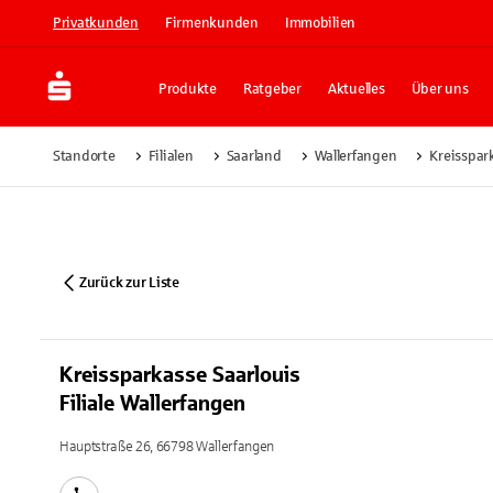
Privatkunden
Firmenkunden
Immobilien
Produkte
Ratgeber
Aktuelles
Über uns
Standorte
Filialen
Saarland
Wallerfangen
Kreisspark
Zurück zur Liste
Kreissparkasse Saarlouis
Filiale Wallerfangen
Hauptstraße 26, 66798 Wallerfangen