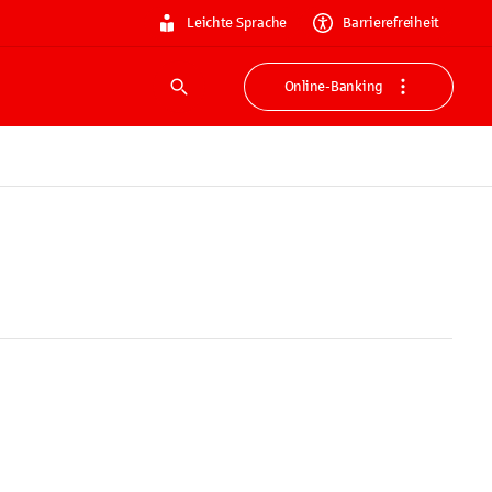
Leichte Sprache
Barrierefreiheit
Online-Banking
Suche