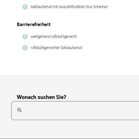
Geldautomat mit Auszahlfunktion (nur Scheine)
Barrierefreiheit
weitgehend rollstuhlgerecht
rollstuhlgerechter Geldautomat
Wonach suchen Sie?
Suchfeld
Tippen Sie, um nach Themen zu suchen. Verwenden Sie die Pfei