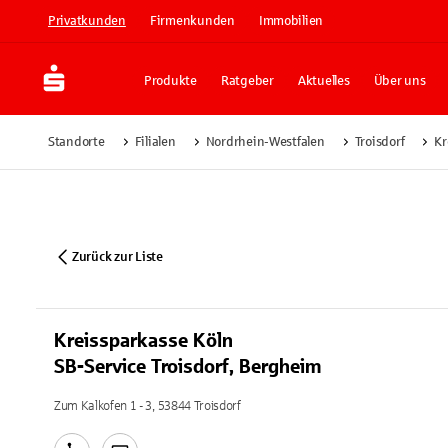
Privatkunden
Firmenkunden
Immobilien
Produkte
Ratgeber
Aktuelles
Über uns
Standorte
Filialen
Nordrhein-Westfalen
Troisdorf
Kr
Zurück zur Liste
Kreissparkasse Köln
SB-Service Troisdorf, Bergheim
Zum Kalkofen 1 - 3, 53844 Troisdorf