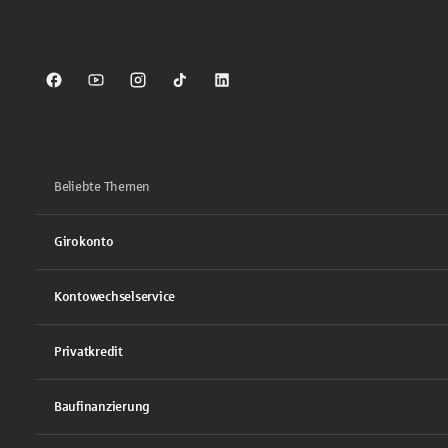
Sparkasse auf Facebook
Sparkasse auf Youtube
Sparkasse auf Instagram
Sparkasse auf TikTok
Sparkasse auf LinkedIn
Beliebte Themen
Girokonto
Kontowechselservice
Privatkredit
Baufinanzierung