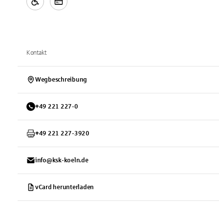
Kontakt
Wegbeschreibung
+
49
221
227-0
+
49
221
227-3920
info@ksk-koeln.de
vCard herunterladen