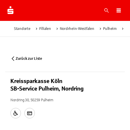
Suche
Navi
Standorte
Filialen
Nordrhein-Westfalen
Pulheim
Kr
Zurück zur Liste
Kreissparkasse Köln
SB-Service Pulheim, Nordring
Nordring 30, 50259 Pulheim