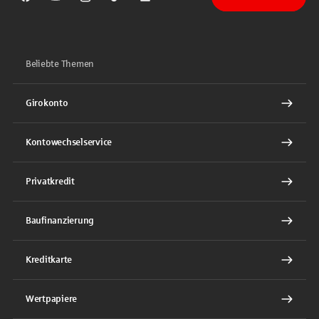
Sparkasse auf Facebook
Sparkasse auf Youtube
Sparkasse auf Instagram
Sparkasse auf TikTok
Sparkasse auf LinkedIn
Beliebte Themen
Girokonto
Kontowechselservice
Privatkredit
Baufinanzierung
Kreditkarte
Wertpapiere