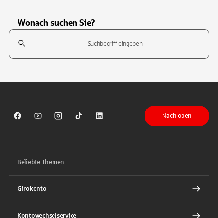
Wonach suchen Sie?
Suchfeld
Tippen Sie, um nach Themen zu suchen. Verwenden Sie die Pfeil-T
Nach oben
Sparkasse auf Facebook
Sparkasse auf Youtube
Sparkasse auf Instagram
Sparkasse auf TikTok
Sparkasse auf LinkedIn
Beliebte Themen
Girokonto
Kontowechselservice