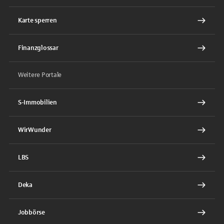
Karte sperren
Finanzglossar
Weitere Portale
S-Immobilien
WirWunder
LBS
Deka
Jobbörse