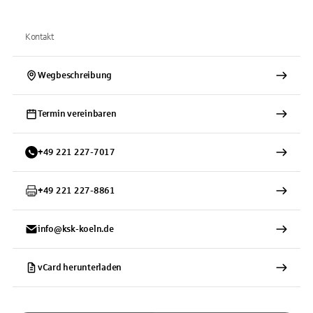
Kontakt
Wegbeschreibung
Termin vereinbaren
+
49
221
227-7017
+
49
221
227-8861
info@ksk-koeln.de
vCard herunterladen