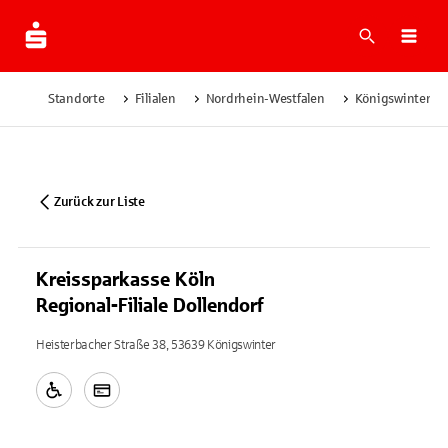
Suche
Navi
Standorte
Filialen
Nordrhein-Westfalen
Königswinter
Zurück zur Liste
Kreissparkasse Köln
Regional-Filiale Dollendorf
Heisterbacher Straße 38, 53639 Königswinter