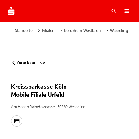
Suche
Navi
Standorte
Filialen
Nordrhein-Westfalen
Wesseling
K
Zurück zur Liste
Kreissparkasse Köln
Mobile Filiale Urfeld
Am Hohen Rain/Holzgasse , 50389 Wesseling