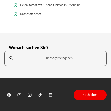
Geldautomat mit Auszahlfunktion (nur Scheine)
Kassenstandort
Wonach suchen Sie?
Suchfeld
Tippen Sie, um nach Themen zu suchen. Verwenden Sie die Pfeil-T
Nach oben
Sparkasse auf Facebook
Sparkasse auf Youtube
Sparkasse auf Instagram
Sparkasse auf TikTok
Sparkasse auf LinkedIn