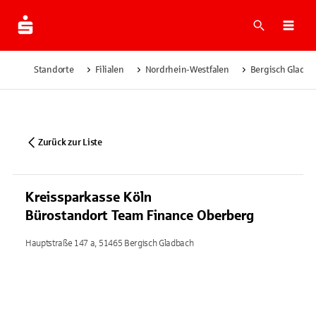
Suche
Navi
Standorte
Filialen
Nordrhein-Westfalen
Bergisch Gladba
Zurück zur Liste
Kreissparkasse Köln
Bürostandort Team Finance Oberberg
Hauptstraße 147 a, 51465 Bergisch Gladbach