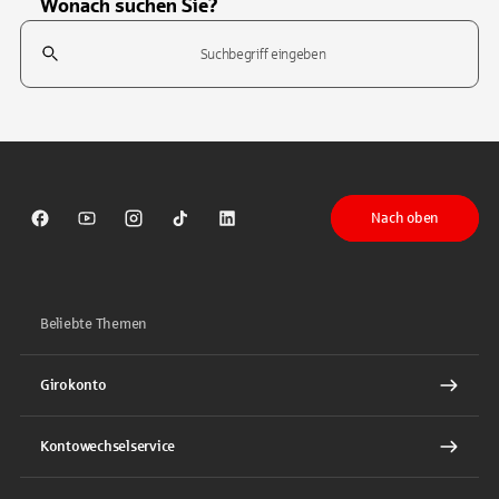
Wonach suchen Sie?
Suchfeld
Tippen Sie, um nach Themen zu suchen. Verwenden Sie die Pfeil-T
Nach oben
Sparkasse auf Facebook
Sparkasse auf Youtube
Sparkasse auf Instagram
Sparkasse auf TikTok
Sparkasse auf LinkedIn
Beliebte Themen
Girokonto
Kontowechselservice