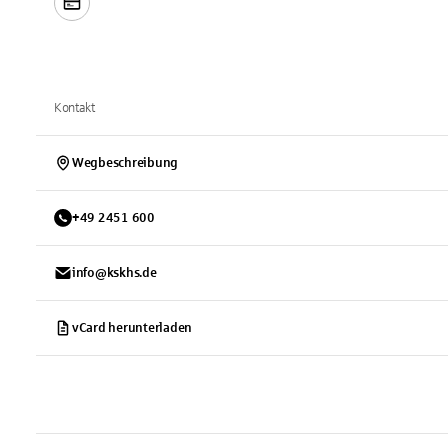
Kontakt
Wegbeschreibung
+
49
2451
600
info@kskhs.de
vCard herunterladen