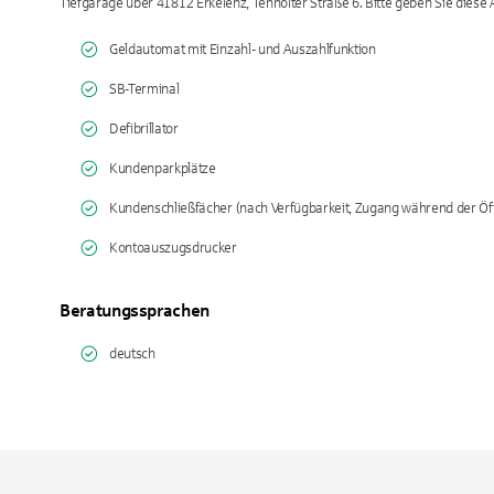
Tiefgarage über 41812 Erkelenz, Tenholter Straße 6. Bitte geben Sie diese A
Geldautomat mit Einzahl- und Auszahlfunktion
SB-Terminal
Defibrillator
Kundenparkplätze
Kundenschließfächer (nach Verfügbarkeit, Zugang während der Öf
Kontoauszugsdrucker
Beratungssprachen
deutsch