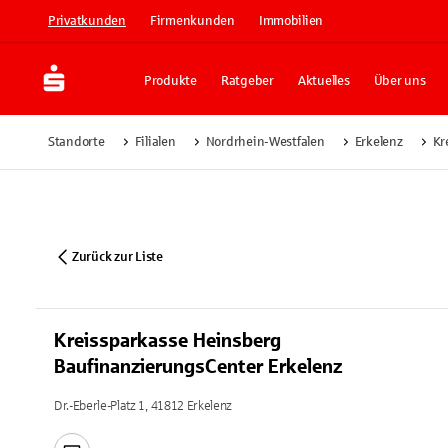
Privatkunden
Firmenkunden
Immobilien
Produkte
Ratgeber
Aktuelles
Über uns
Standorte
Filialen
Nordrhein-Westfalen
Erkelenz
Kr
Zurück zur Liste
Kreissparkasse Heinsberg
BaufinanzierungsCenter Erkelenz
Dr.-Eberle-Platz 1, 41812 Erkelenz