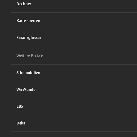
Rechner
Karte sperren
Finanzglossar
Weitere Portale
S-Immobilien
WirWunder
LBS
Deka