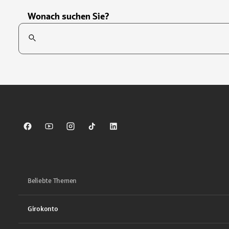
Wonach suchen Sie?
Suchfeld
Tippen Sie, um nach Themen zu suchen. Verwenden Sie die Pfei
Sparkasse auf Facebook
Sparkasse auf Youtube
Sparkasse auf Instagram
Sparkasse auf TikTok
Sparkasse auf LinkedIn
Beliebte Themen
Girokonto