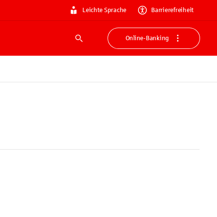
Leichte Sprache
Barrierefreiheit
Online-Banking
Suche