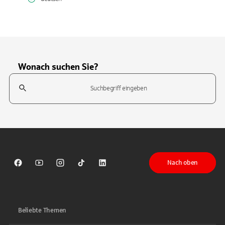
Wonach suchen Sie?
Suchfeld
Tippen Sie, um nach Themen zu suchen. Verwenden Sie die Pfeil-T
Nach oben
Sparkasse auf Facebook
Sparkasse auf Youtube
Sparkasse auf Instagram
Sparkasse auf TikTok
Sparkasse auf LinkedIn
Beliebte Themen