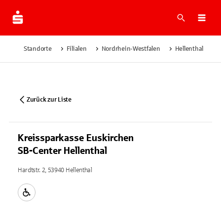
Suche
Navi
Standorte
Filialen
Nordrhein-Westfalen
Hellenthal
K
Zurück zur Liste
Kreissparkasse Euskirchen
SB-Center Hellenthal
Hardtstr. 2, 53940 Hellenthal