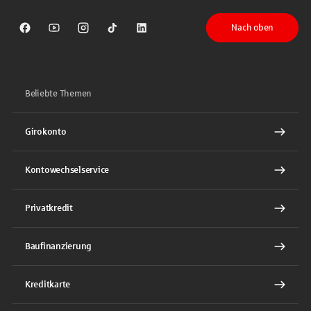
Nach oben
Sparkasse auf Facebook
Sparkasse auf Youtube
Sparkasse auf Instagram
Sparkasse auf TikTok
Sparkasse auf LinkedIn
Beliebte Themen
Girokonto
Kontowechselservice
Privatkredit
Baufinanzierung
Kreditkarte