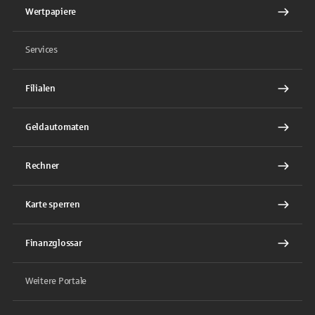
Wertpapiere
Services
Filialen
Geldautomaten
Rechner
Karte sperren
Finanzglossar
Weitere Portale