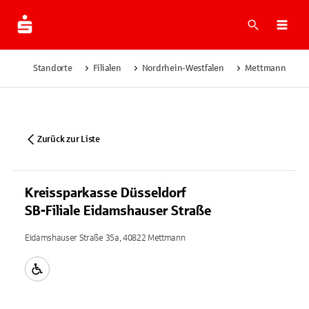
Suche
Navi
Standorte
Filialen
Nordrhein-Westfalen
Mettmann
Zurück zur Liste
Kreissparkasse Düsseldorf
SB-Filiale Eidamshauser Straße
Eidamshauser Straße 35a, 40822 Mettmann