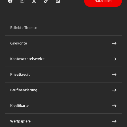
Nach oben
Sparkasse auf Facebook
Sparkasse auf Youtube
Sparkasse auf Instagram
Sparkasse auf TikTok
Sparkasse auf LinkedIn
Beliebte Themen
Girokonto
Kontowechselservice
Privatkredit
Baufinanzierung
Kreditkarte
Wertpapiere