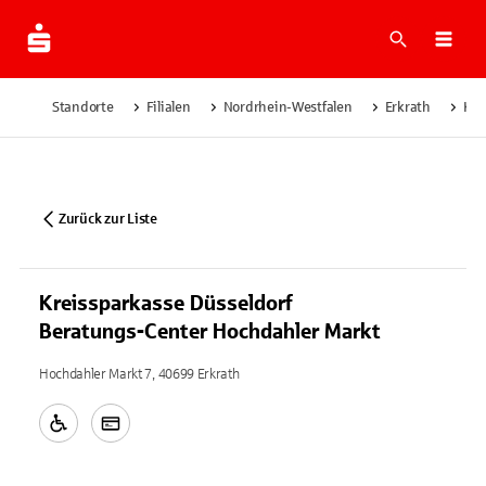
Suche
Navi
Standorte
Filialen
Nordrhein-Westfalen
Erkrath
Kre
Zurück zur Liste
Kreissparkasse Düsseldorf
Beratungs-Center Hochdahler Markt
Hochdahler Markt 7, 40699 Erkrath