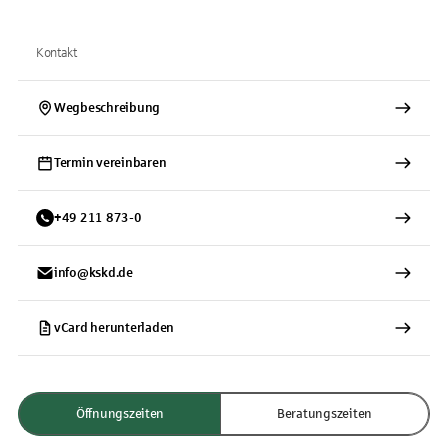
Kontakt
Wegbeschreibung
Termin vereinbaren
+
49
211
873-0
info@kskd.de
vCard herunterladen
Öffnungszeiten
Beratungszeiten