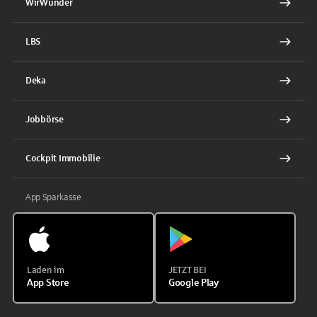
WirWunder
LBS
Deka
Jobbörse
Cockpit Immobilie
App Sparkasse
Laden im
JETZT BEI
App Store
Google Play