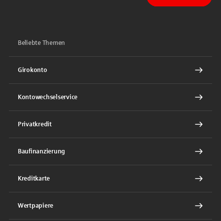
Sparkasse auf Facebook
Sparkasse auf Youtube
Sparkasse auf Instagram
Sparkasse auf TikTok
Sparkasse auf LinkedIn
Beliebte Themen
Girokonto
Kontowechselservice
Privatkredit
Baufinanzierung
Kreditkarte
Wertpapiere