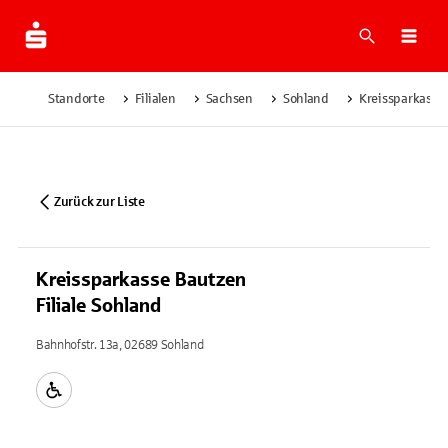
Suche
Navi
Standorte
Filialen
Sachsen
Sohland
Kreissparkasse 
Zurück zur Liste
Kreissparkasse Bautzen
Filiale Sohland
Bahnhofstr. 13a, 02689 Sohland