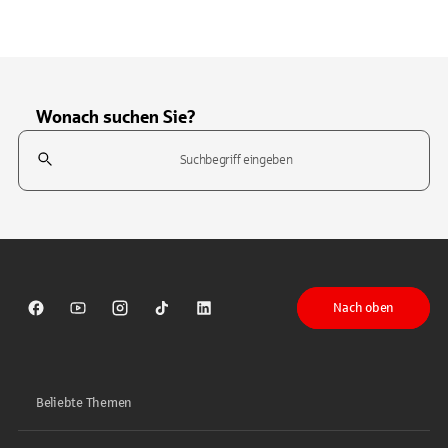
Wonach suchen Sie?
Suchfeld
Tippen Sie, um nach Themen zu suchen. Verwenden Sie die Pfeil-T
Nach oben
Sparkasse auf Facebook
Sparkasse auf Youtube
Sparkasse auf Instagram
Sparkasse auf TikTok
Sparkasse auf LinkedIn
Beliebte Themen