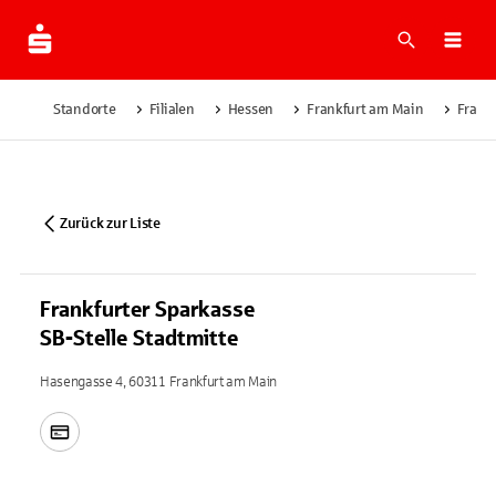
Suche
Navi
Standorte
Filialen
Hessen
Frankfurt am Main
Frankf
Zurück zur Liste
Frankfurter Sparkasse
SB-Stelle Stadtmitte
Hasengasse 4, 60311 Frankfurt am Main