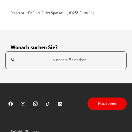
Postanschrift: Frankfurter Sparkasse, 60255 Frankfurt
Wonach suchen Sie?
Suchfeld
Tippen Sie, um nach Themen zu suchen. Verwenden Sie die Pfeil-T
Nach oben
Sparkasse auf Facebook
Sparkasse auf Youtube
Sparkasse auf Instagram
Sparkasse auf TikTok
Sparkasse auf LinkedIn
Beliebte Themen