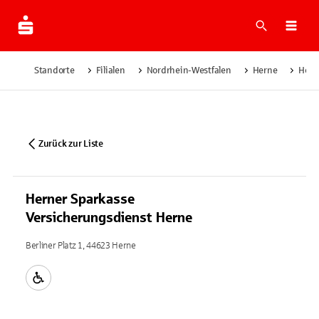
Suche
Navi
Standorte
Filialen
Nordrhein-Westfalen
Herne
Hern
Zurück zur Liste
Herner Sparkasse
Versicherungsdienst Herne
Berliner Platz 1, 44623 Herne