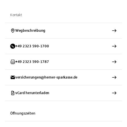
Kontakt
Wegbeschreibung
+
49
2323
590-1700
+
49
2323
590-1787
versicherungen@herner-sparkasse.de
vCard herunterladen
Öffnungszeiten