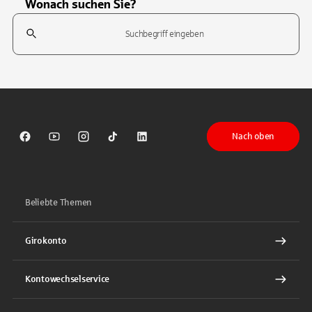
Wonach suchen Sie?
Suchfeld
Tippen Sie, um nach Themen zu suchen. Verwenden Sie die Pfeil-T
Nach oben
Sparkasse auf Facebook
Sparkasse auf Youtube
Sparkasse auf Instagram
Sparkasse auf TikTok
Sparkasse auf LinkedIn
Beliebte Themen
Girokonto
Kontowechselservice