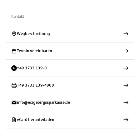
Kontakt
Wegbeschreibung
Termin vereinbaren
+
49
3733
139-0
+
49
3733
139-4000
info@erzgebirgssparkasse.de
vCard herunterladen