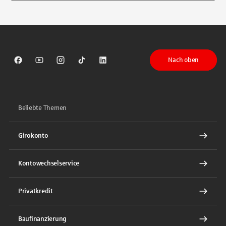
Tippen Sie, um nach Themen zu suchen. Verwenden Sie die Pfeil-T
Nach oben
Sparkasse auf Facebook
Sparkasse auf Youtube
Sparkasse auf Instagram
Sparkasse auf TikTok
Sparkasse auf LinkedIn
Beliebte Themen
Girokonto
Kontowechselservice
Privatkredit
Baufinanzierung