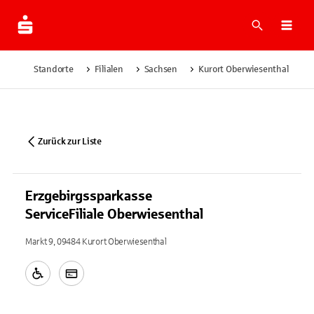
Suche
Navi
Standorte
Filialen
Sachsen
Kurort Oberwiesenthal
E
Zurück zur Liste
Erzgebirgssparkasse
ServiceFiliale Oberwiesenthal
Markt 9, 09484 Kurort Oberwiesenthal