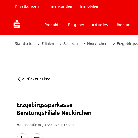
Privatkunden
Firmenkunden
Immobilien
Produkte
Ratgeber
Aktuelles
Über uns
Standorte
Filialen
Sachsen
Neukirchen
Erzgebirgss
Zurück zur Liste
Erzgebirgssparkasse
BeratungsFiliale Neukirchen
Hauptstraße 80, 09221 Neukirchen