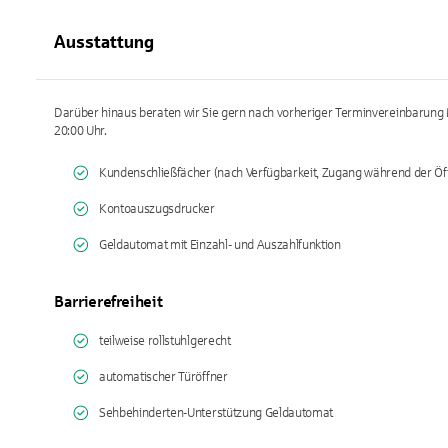
Ausstattung
Darüber hinaus beraten wir Sie gern nach vorheriger Terminvereinbarung M
20:00 Uhr.
Kundenschließfächer (nach Verfügbarkeit, Zugang während der Öf
Kontoauszugsdrucker
Geldautomat mit Einzahl- und Auszahlfunktion
Barrierefreiheit
teilweise rollstuhlgerecht
automatischer Türöffner
Sehbehinderten-Unterstützung Geldautomat