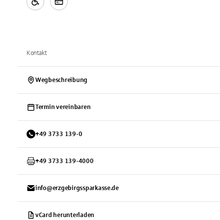
Kontakt
Wegbeschreibung
Termin vereinbaren
+
49
3733
139-0
+
49
3733
139-4000
info@erzgebirgssparkasse.de
vCard herunterladen