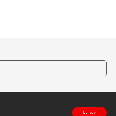
te, um auszuwählen
Nach oben