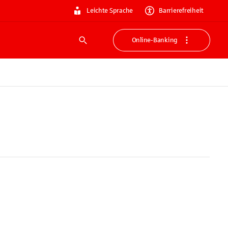
Leichte Sprache
Barrierefreiheit
Online-Banking
Suche