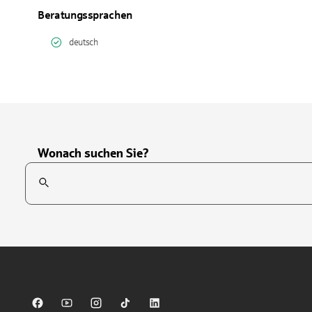
Beratungssprachen
deutsch
Wonach suchen Sie?
Suchfeld
Tippen Sie, um nach Themen zu suchen. Verwenden Sie die Pfei
Sparkasse auf Facebook
Sparkasse auf Youtube
Sparkasse auf Instagram
Sparkasse auf TikTok
Sparkasse auf LinkedIn