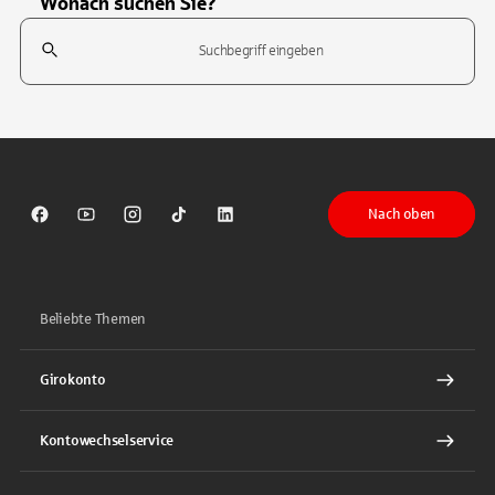
Wonach suchen Sie?
Suchfeld
Tippen Sie, um nach Themen zu suchen. Verwenden Sie die Pfeil-T
Nach oben
Sparkasse auf Facebook
Sparkasse auf Youtube
Sparkasse auf Instagram
Sparkasse auf TikTok
Sparkasse auf LinkedIn
Beliebte Themen
Girokonto
Kontowechselservice