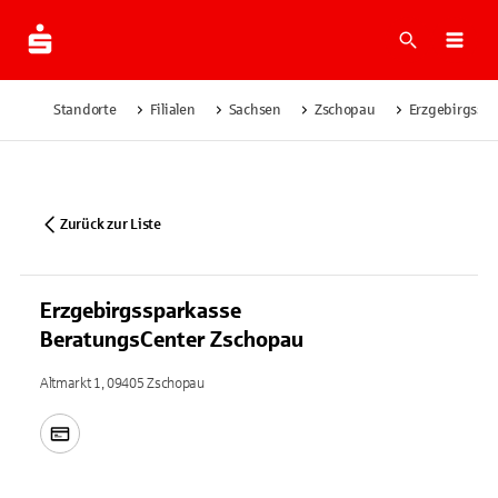
Suche
Navi
Standorte
Filialen
Sachsen
Zschopau
Erzgebirgssp
Zurück zur Liste
Erzgebirgssparkasse
BeratungsCenter Zschopau
Altmarkt 1, 09405 Zschopau