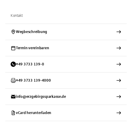
Kontakt
Wegbeschreibung
Termin vereinbaren
+
49
3733
139-0
+
49
3733
139-4000
info@erzgebirgssparkasse.de
vCard herunterladen