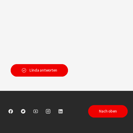
Linda antworten
Nach oben
Sparkasse auf Facebook
Sparkasse auf Twitter
Sparkasse auf Youtube
Sparkasse auf Instagram
Sparkasse auf LinkedIn