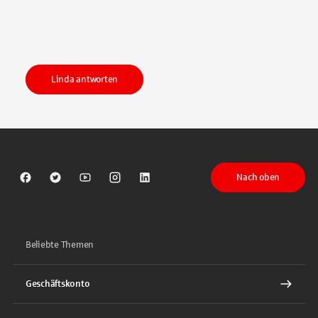
Linda antworten
Nach oben
Sparkasse auf Facebook
Sparkasse auf Twitter
Sparkasse auf Youtube
Sparkasse auf Instagram
Sparkasse auf LinkedIn
Beliebte Themen
Geschäftskonto