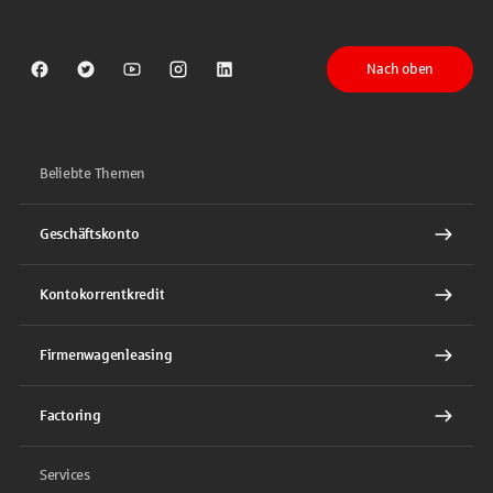
Nach oben
Sparkasse auf Facebook
Sparkasse auf Twitter
Sparkasse auf Youtube
Sparkasse auf Instagram
Sparkasse auf LinkedIn
Beliebte Themen
Geschäftskonto
Kontokorrentkredit
Firmenwagenleasing
Factoring
Services