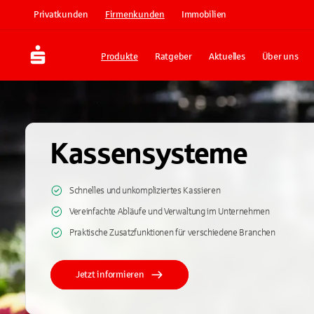
Privatkunden
Firmenkunden
Immobilien
Produkte
Ratgeber
Aktuelles
Über uns
Kassensysteme
Schnelles und unkompliziertes Kassieren
Vereinfachte Abläufe und Verwaltung im Unternehmen
Praktische Zusatzfunktionen für verschiedene Branchen
Jetzt informieren