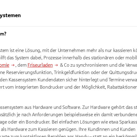
systemen
em?
tem ist eine Lösung, mit der Unternehmen mehr als nur kassieren k
ilft das System dabei, Prozesse innerhalb des stationären oder mobi
omie
, dem
Friseurladen
& Co zu synchronisieren und die Verwal
ne Reservierungsfunktion, Trinkgeldfunktion oder der Quittungsdru
en Kassensystem Kundendaten sicher hinterlegt und Termine verwa
iert vom integrierten Bondrucker und der Möglichkeit, Rabattaktione
Kassensystem aus Hardware und Software. Zur Hardware gehört das s
usätzlich je nach Anforderungen beispielsweise ein damit verbunden
aage oder ein Bondrucker. Bei einfachen Lösungen wie etwa Sparkas
 als Hardware zum Kassieren genügen. Ihre Kundinnen und Kunden h
tkarte zum kontaktlosen Bezahlen ans Handy – statt an ein herkömml