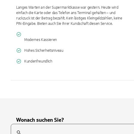
Langes Warten an der Supermarktkasse war gestern. Heute wird
einfach die Karte oder das Telefon ans Terminal gehalten – und
ruckzuck ist der Betrag bezahlt. Kein lästiges Kleingeldzählen, keine
PIN-Eingabe. Bieten auch Sie ihrer Kundschaft diesen Service.
Modernes Kassieren
Hohes Sicherheits­niveau
Kundenfreundlich
Wonach suchen Sie?
Suchfeld