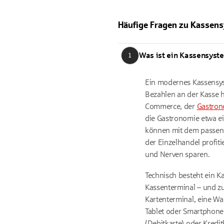
Häufige Fragen zu Kassen
Was ist ein Kassensyst
1
Ein modernes Kassensys
Bezahlen an der Kasse h
Commerce, der
Gastron
die Gastronomie etwa ei
können mit dem passend
der Einzelhandel profit
und Nerven sparen.
Technisch besteht ein 
Kassenterminal – und z
Kartenterminal, eine W
Tablet oder Smartphone
(Debitkarte) oder Kredi