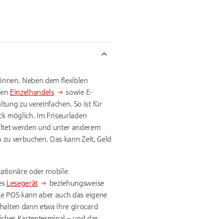
önnen. Neben dem flexiblen
len
Einzelhandels
sowie E-
tung zu vereinfachen. So ist für
ck möglich. Im Friseurladen
ltet werden und unter anderem
n zu verbuchen. Das kann Zeit, Geld
tationäre oder mobile
es
Lesegerät
beziehungsweise
se POS kann aber auch das eigene
alten dann etwa ihre girocard
iches Kartenterminal – und das