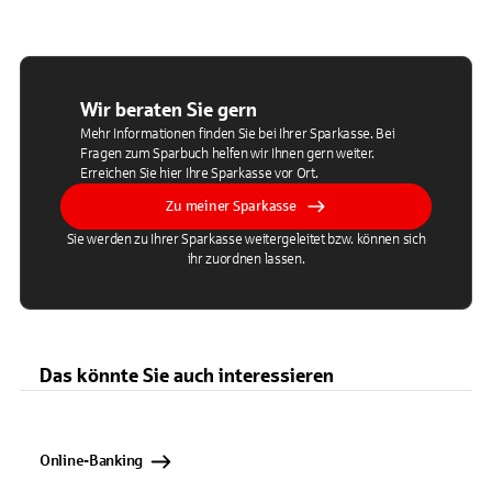
Wir beraten Sie gern
Mehr Informationen finden Sie bei Ihrer Sparkasse. Bei
Fragen zum Sparbuch helfen wir Ihnen gern weiter.
Erreichen Sie hier Ihre Sparkasse vor Ort.
Zu meiner Sparkasse
Sie werden zu Ihrer Sparkasse weitergeleitet bzw. können sich
ihr zuordnen lassen.
Das könnte Sie auch interessieren
Online-Banking