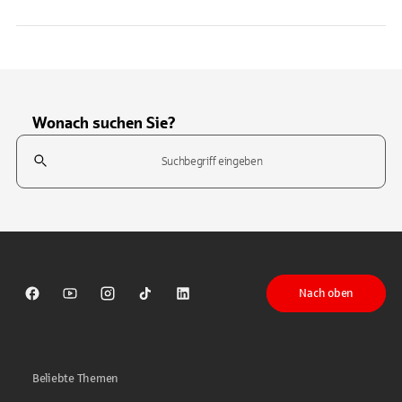
Wonach suchen Sie?
Suchfeld
Tippen Sie, um nach Themen zu suchen. Verwenden Sie die Pfeil-T
Nach oben
Sparkasse auf Facebook
Sparkasse auf Youtube
Sparkasse auf Instagram
Sparkasse auf TikTok
Sparkasse auf LinkedIn
Beliebte Themen