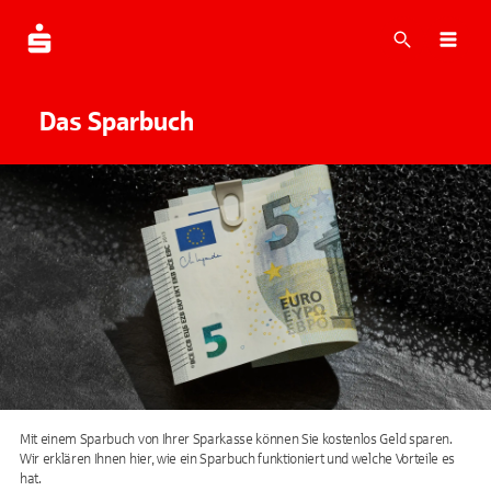
Suche
Navi
Das Sparbuch
Mit einem Sparbuch von Ihrer Sparkasse können Sie kostenlos Geld sparen.
Wir erklären Ihnen hier, wie ein Sparbuch funktioniert und welche Vorteile es
hat.