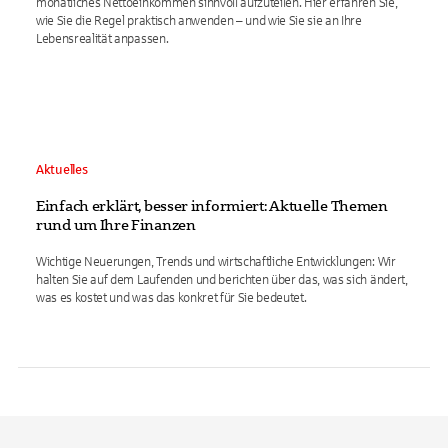
monatliches Nettoeinkommen sinnvoll aufzuteilen. Hier erfahren Sie,
wie Sie die Regel praktisch anwenden – und wie Sie sie an Ihre
Lebensrealität anpassen.
Aktuelles
Einfach erklärt, besser informiert: Aktuelle Themen
rund um Ihre Finanzen
Wichtige Neuerungen, Trends und wirtschaftliche Entwicklungen: Wir
halten Sie auf dem Laufenden und berichten über das, was sich ändert,
was es kostet und was das konkret für Sie bedeutet.