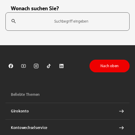
Wonach suchen Sie?
Suchfeld
Tippen Sie, um nach Themen zu suchen. Verwenden Sie die Pfeil-T
Nach oben
Sparkasse auf Facebook
Sparkasse auf Youtube
Sparkasse auf Instagram
Sparkasse auf TikTok
Sparkasse auf LinkedIn
Beliebte Themen
Girokonto
Kontowechselservice