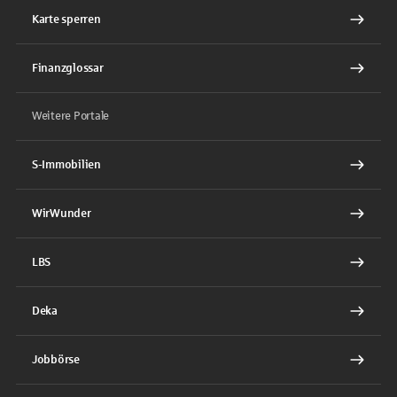
Karte sperren
Finanzglossar
Weitere Portale
S-Immobilien
WirWunder
LBS
Deka
Jobbörse