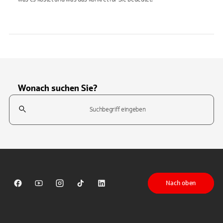
Wonach suchen Sie?
Suchfeld
Tippen Sie, um nach Themen zu suchen. Verwenden Sie die Pfeil-T
Nach oben
Sparkasse auf Facebook
Sparkasse auf Youtube
Sparkasse auf Instagram
Sparkasse auf TikTok
Sparkasse auf LinkedIn