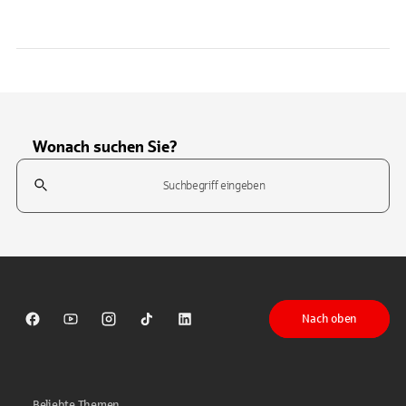
Wonach suchen Sie?
Suchfeld
Tippen Sie, um nach Themen zu suchen. Verwenden Sie die Pfeil-T
Nach oben
Sparkasse auf Facebook
Sparkasse auf Youtube
Sparkasse auf Instagram
Sparkasse auf TikTok
Sparkasse auf LinkedIn
Beliebte Themen