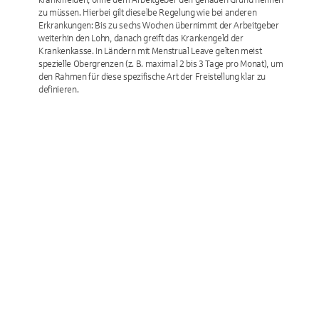
zu müssen. Hierbei gilt dieselbe Regelung wie bei anderen
Erkrankungen: Bis zu sechs Wochen übernimmt der Arbeitgeber
weiterhin den Lohn, danach greift das Krankengeld der
Krankenkasse. In Ländern mit Menstrual Leave gelten meist
spezielle Obergrenzen (z. B. maximal 2 bis 3 Tage pro Monat), um
den Rahmen für diese spezifische Art der Freistellung klar zu
definieren.