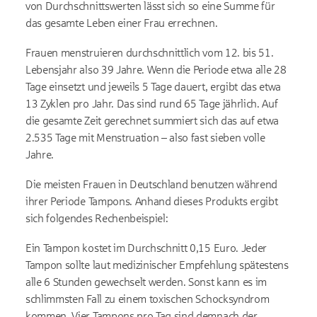
von Durchschnittswerten lässt sich so eine Summe für
das gesamte Leben einer Frau errechnen.
Frauen menstruieren durchschnittlich vom 12. bis 51.
Lebensjahr also 39 Jahre. Wenn die Periode etwa alle 28
Tage einsetzt und jeweils 5 Tage dauert, ergibt das etwa
13 Zyklen pro Jahr. Das sind rund 65 Tage jährlich. Auf
die gesamte Zeit gerechnet summiert sich das auf etwa
2.535 Tage mit Menstruation – also fast sieben volle
Jahre.
Die meisten Frauen in Deutschland benutzen während
ihrer Periode Tampons. Anhand dieses Produkts ergibt
sich folgendes Rechenbeispiel:
Ein Tampon kostet im Durchschnitt 0,15 Euro. Jeder
Tampon sollte laut medizinischer Empfehlung spätestens
alle 6 Stunden gewechselt werden. Sonst kann es im
schlimmsten Fall zu einem toxischen Schocksyndrom
kommen. Vier Tampons pro Tag sind demnach der