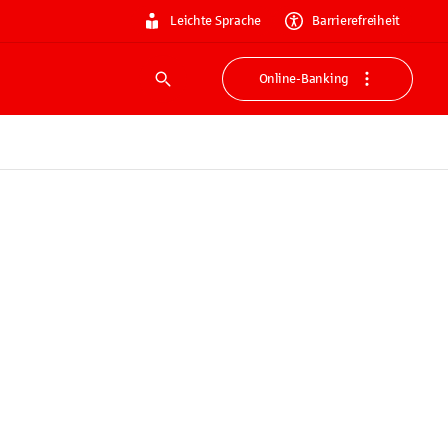
Leichte Sprache
Barrierefreiheit
Online-Banking
Suche