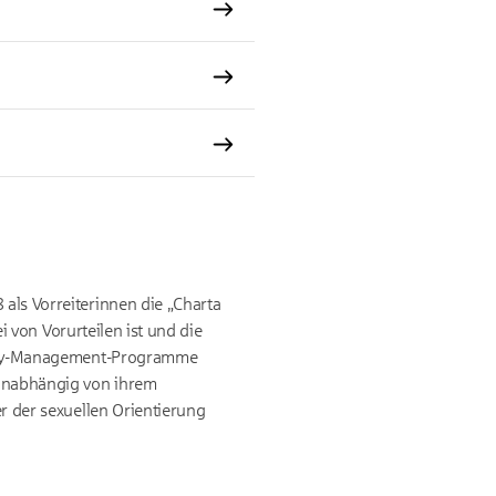
 als Vorreiterinnen die „Charta
ei von Vorurteilen ist und die
ersity-Management-Programme
– unabhängig von ihrem
er der sexuellen Orientierung