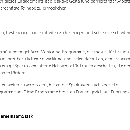
en dieses Engagements ist die aktive Gestaltung barrierefreier Arbei
erechtigte Teilhabe zu ermöglichen.
daran, bestehende Ungleichheiten zu beseitigen und setzen verschie
emühungen gehören Mentoring-Programme, die speziell für Frauen 
n ihrer beruflichen Entwicklung und zielen darauf ab, den Frauenan
einige Sparkassen interne Netzwerke für Frauen geschaffen, die de
innen fördern.
en weiter zu verbessern, bieten die Sparkassen auch spezielle
ramme an. Diese Programme bereiten Frauen gezielt auf Führungsro
GemeinsamStark