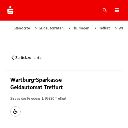
Suche
Navi
Standorte
Geldautomaten
Thüringen
Treffurt
Wartb
Zurück zur Liste
Wartburg-Sparkasse
Geldautomat Treffurt
Straße des Friedens 1, 99830 Treffurt