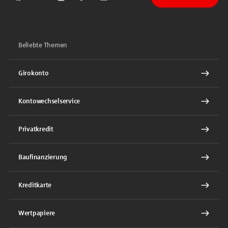
Sparkasse auf Facebook
Sparkasse auf Youtube
Sparkasse auf Instagram
Sparkasse auf TikTok
Sparkasse auf LinkedIn
Beliebte Themen
Girokonto
Kontowechselservice
Privatkredit
Baufinanzierung
Kreditkarte
Wertpapiere