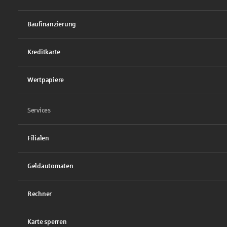
Baufinanzierung
Kreditkarte
Wertpapiere
Services
Filialen
Geldautomaten
Rechner
Karte sperren