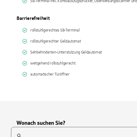
SB-Terminal inkl. Kontoauszugsdrucker, Überweisungsscanner un
Barrierefreiheit
rollstuhlgerechtes SB-Terminal
rollstuhlgerechter Geldautomat
Sehbehinderten-Unterstützung Geldautomat
weitgehend rollstuhlgerecht
automatischer Türöffner
Wonach suchen Sie?
Suchfeld