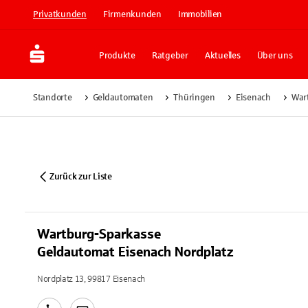
Privatkunden
Firmenkunden
Immobilien
Produkte
Ratgeber
Aktuelles
Über uns
Standorte
Geldautomaten
Thüringen
Eisenach
War
Zurück zur Liste
Wartburg-Sparkasse
Geldautomat Eisenach Nordplatz
Nordplatz 13, 99817 Eisenach