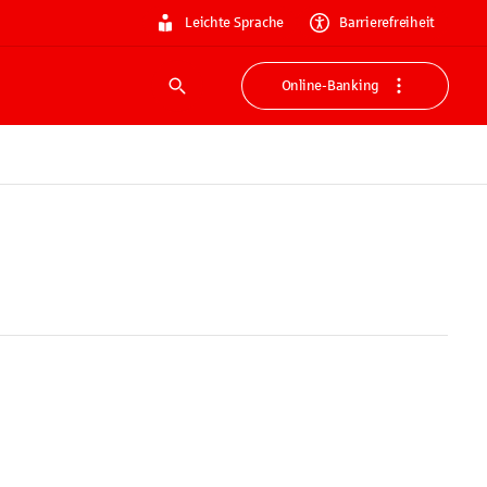
Leichte Sprache
Barrierefreiheit
Online-Banking
Suche