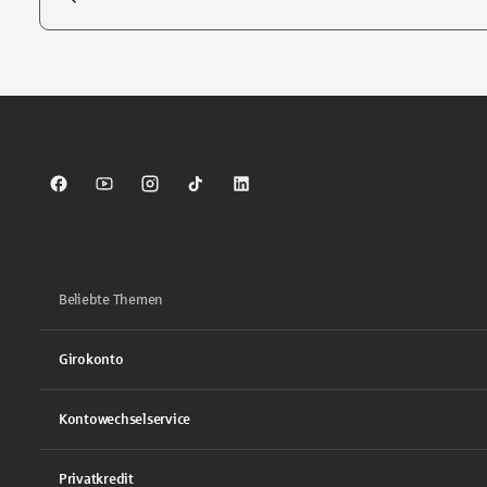
Tippen Sie, um nach Themen zu suchen. Verwenden Sie die Pfei
Sparkasse auf Facebook
Sparkasse auf Youtube
Sparkasse auf Instagram
Sparkasse auf TikTok
Sparkasse auf LinkedIn
Beliebte Themen
Girokonto
Kontowechselservice
Privatkredit