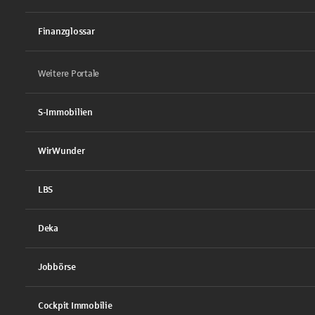
Finanzglossar
Weitere Portale
S-Immobilien
WirWunder
LBS
Deka
Jobbörse
Cockpit Immobilie