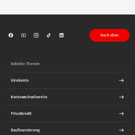
Tippen Sie, um nach Themen zu suchen. Verwenden Sie die Pfeil-T
Nach oben
Sparkasse auf Facebook
Sparkasse auf Youtube
Sparkasse auf Instagram
Sparkasse auf TikTok
Sparkasse auf LinkedIn
Beliebte Themen
Girokonto
Kontowechselservice
Privatkredit
Baufinanzierung