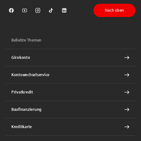
Nach oben
Sparkasse auf Facebook
Sparkasse auf Youtube
Sparkasse auf Instagram
Sparkasse auf TikTok
Sparkasse auf LinkedIn
Beliebte Themen
Girokonto
Kontowechselservice
Privatkredit
Baufinanzierung
Kreditkarte