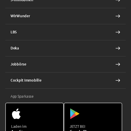
WirWunder
LBS
Deka
Jobbörse
Cockpit Immobilie
App Sparkasse
Laden im
JETZT BEI