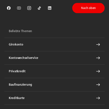
Nach oben
Sparkasse auf Facebook
Sparkasse auf Youtube
Sparkasse auf Instagram
Sparkasse auf TikTok
Sparkasse auf LinkedIn
Beliebte Themen
Girokonto
Kontowechselservice
Privatkredit
Baufinanzierung
Kreditkarte