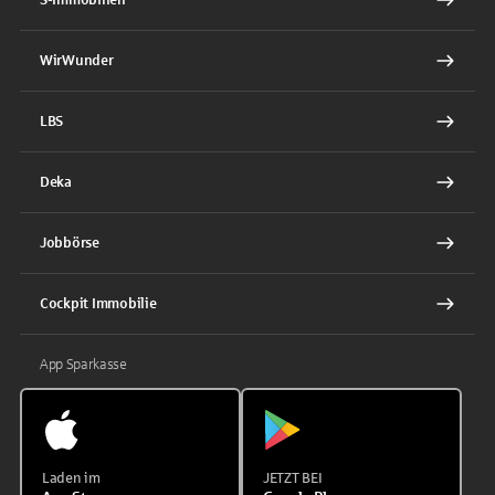
WirWunder
LBS
Deka
Jobbörse
Cockpit Immobilie
App Sparkasse
Laden im
JETZT BEI