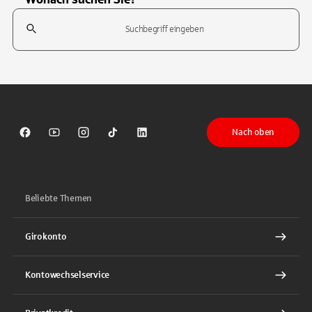
Suchfeld
Tippen Sie, um nach Themen zu suchen. Verwenden Sie die Pfeil-T
Nach oben
Sparkasse auf Facebook
Sparkasse auf Youtube
Sparkasse auf Instagram
Sparkasse auf TikTok
Sparkasse auf LinkedIn
Beliebte Themen
Girokonto
Kontowechselservice