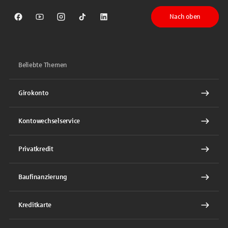
Nach oben
Sparkasse auf Facebook
Sparkasse auf Youtube
Sparkasse auf Instagram
Sparkasse auf TikTok
Sparkasse auf LinkedIn
Beliebte Themen
Girokonto
Kontowechselservice
Privatkredit
Baufinanzierung
Kreditkarte