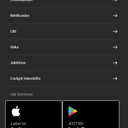
WirWunder
LBS
Deka
Jobbörse
Cockpit Immobilie
App Sparkasse
Laden im
JETZT BEI