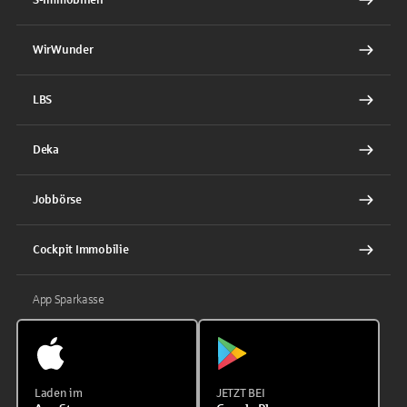
WirWunder
LBS
Deka
Jobbörse
Cockpit Immobilie
App Sparkasse
Laden im
JETZT BEI