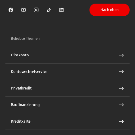
Nach oben
Sparkasse auf Facebook
Sparkasse auf Youtube
Sparkasse auf Instagram
Sparkasse auf TikTok
Sparkasse auf LinkedIn
Beliebte Themen
Girokonto
Kontowechselservice
Privatkredit
Baufinanzierung
Kreditkarte