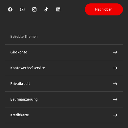
Nach oben
Sparkasse auf Facebook
Sparkasse auf Youtube
Sparkasse auf Instagram
Sparkasse auf TikTok
Sparkasse auf LinkedIn
Beliebte Themen
Girokonto
Kontowechselservice
Privatkredit
Baufinanzierung
Kreditkarte