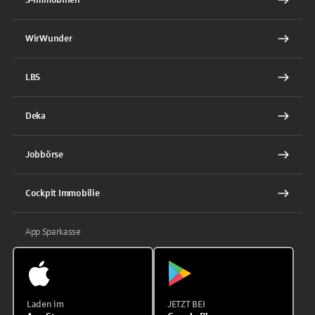
WirWunder
LBS
Deka
Jobbörse
Cockpit Immobilie
App Sparkasse
Laden im
JETZT BEI