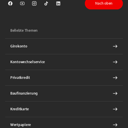
Nach oben
Sparkasse auf Facebook
Sparkasse auf Youtube
Sparkasse auf Instagram
Sparkasse auf TikTok
Sparkasse auf LinkedIn
Beliebte Themen
Girokonto
Kontowechselservice
Privatkredit
Baufinanzierung
Kreditkarte
Wertpapiere