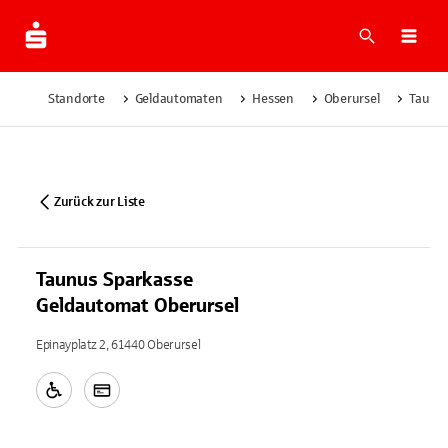
Suche
Navi
Standorte
Geldautomaten
Hessen
Oberursel
Taunus
Zurück zur Liste
Taunus Sparkasse
Geldautomat Oberursel
Epinayplatz 2, 61440 Oberursel