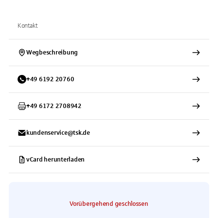
Kontakt
Wegbeschreibung
+
49
6192
20760
+
49
6172
2708942
kundenservice@tsk.de
vCard herunterladen
Vorübergehend geschlossen