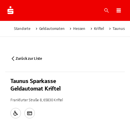
Suche
Navi
Standorte
Geldautomaten
Hessen
Kriftel
Taunus Spa
Zurück zur Liste
Taunus Sparkasse
Geldautomat Kriftel
Frankfurter Straße 8, 65830 Kriftel