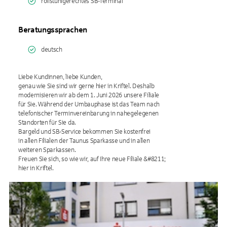
rollstuhlgerechtes SB-Terminal
Beratungssprachen
deutsch
Liebe Kundinnen, liebe Kunden,
genau wie Sie sind wir gerne hier in Kriftel. Deshalb
modernisieren wir ab dem 1. Juni 2026 unsere Filiale
für Sie. Während der Umbauphase ist das Team nach
telefonischer Terminvereinbarung in nahegelegenen
Standorten für Sie da.
Bargeld und SB-Service bekommen Sie kostenfrei
in allen Filialen der Taunus Sparkasse und in allen
weiteren Sparkassen.
Freuen Sie sich, so wie wir, auf Ihre neue Filiale &#8211;
hier in Kriftel.