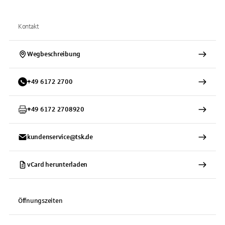
Kontakt
Wegbeschreibung
+
49
6172
2700
+
49
6172
2708920
kundenservice@tsk.de
vCard herunterladen
Öffnungszeiten