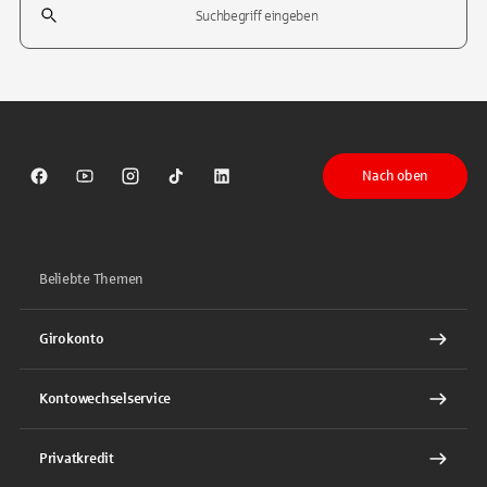
Tippen Sie, um nach Themen zu suchen. Verwenden Sie die Pfeil-T
Nach oben
Sparkasse auf Facebook
Sparkasse auf Youtube
Sparkasse auf Instagram
Sparkasse auf TikTok
Sparkasse auf LinkedIn
Beliebte Themen
Girokonto
Kontowechselservice
Privatkredit