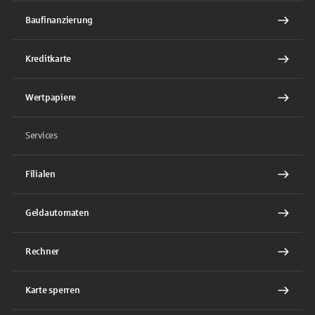
Baufinanzierung
Kreditkarte
Wertpapiere
Services
Filialen
Geldautomaten
Rechner
Karte sperren