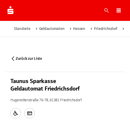
Suche
Navi
Standorte
Geldautomaten
Hessen
Friedrichsdorf
Ta
Zurück zur Liste
Taunus Sparkasse
Geldautomat Friedrichsdorf
Hugenottenstraße 76-78, 61381 Friedrichsdorf